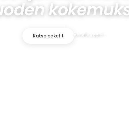
uoden kokemuks
Kenelle sopii? ↓
Katso paketit