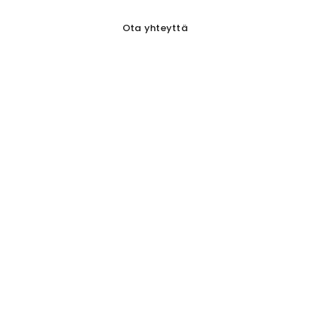
Valokuvaus
Hinnasto
Ota yhteyttä