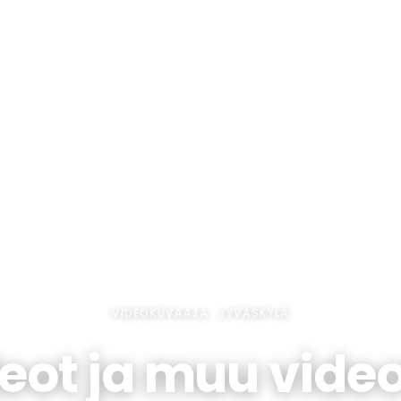
VIDEOKUVAAJA · JYVÄSKYLÄ
deot ja muu vide